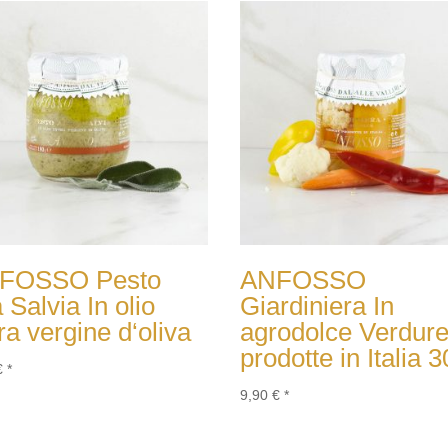
FOSSO Pesto
ANFOSSO
a Salvia In olio
Giardiniera In
ra vergine d‘oliva
agrodolce Verdur
prodotte in Italia 
€
*
9,90
€
*