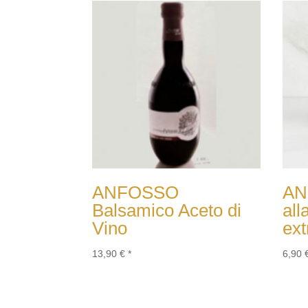
ANFOSSO
AN
Balsamico Aceto di
all
Vino
ext
13,90
€
*
6,90