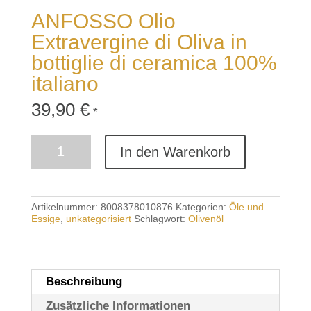
ANFOSSO Olio
Extravergine di Oliva in
bottiglie di ceramica 100%
italiano
39,90
€
*
ANFOSSO
In den Warenkorb
Olio
Extravergine
di
Oliva
in
Artikelnummer:
8008378010876
Kategorien:
Öle und
bottiglie
Essige
,
unkategorisiert
Schlagwort:
Olivenöl
di
ceramica
100%
italiano
Menge
Beschreibung
Zusätzliche Informationen