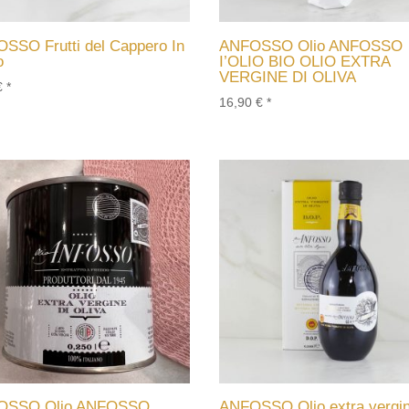
SSO Frutti del Cappero In
ANFOSSO Olio ANFOSSO
o
I’OLIO BIO OLIO EXTRA
VERGINE DI OLIVA
€
*
16,90
€
*
OSSO Olio ANFOSSO
ANFOSSO Olio extra vergin