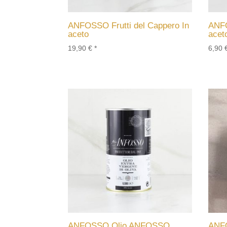
ANFOSSO Frutti del Cappero In
ANFO
aceto
acet
19,90
€
*
6,90
ANFOSSO Olio ANFOSSO
ANF