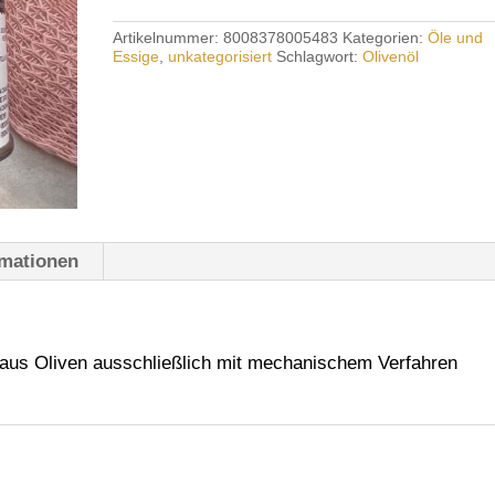
EXTRA
VERGINE
Artikelnummer:
8008378005483
Kategorien:
Öle und
DI
Essige
,
unkategorisiert
Schlagwort:
Olivenöl
OLIVA
0,25
l
Menge
rmationen
aus Oliven ausschließlich mit mechanischem Verfahren