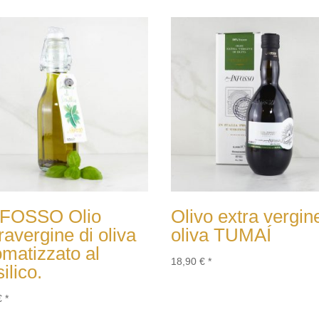
FOSSO Olio
Olivo extra vergin
ravergine di oliva
oliva TUMAÍ
matizzato al
18,90
€
*
ilico.
€
*