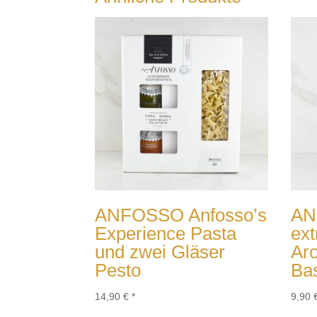
ANFOSSO Anfosso’s
AN
Experience Pasta
ext
und zwei Gläser
Aro
Pesto
Bas
14,90
€
*
9,90