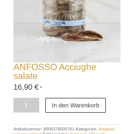
ANFOSSO Acciughe
salate
16,90
€
*
ANFOSSO
In den Warenkorb
Acciughe
salate
Menge
Artikelnummer:
8008378000761
Kategorien:
Antipasti
,