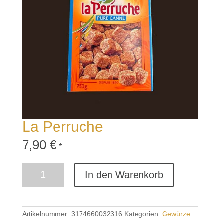
La Perruche
7,90
€
*
La
In den Warenkorb
Perruche
Menge
Artikelnummer:
3174660032316
Kategorien:
Gewürze