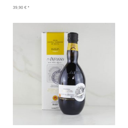
39,90
€
*