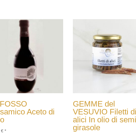
FOSSO
GEMME del
samico Aceto di
VESUVIO Filetti d
no
alici In olio di semi
girasole
0
€
*