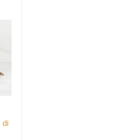
i
 di