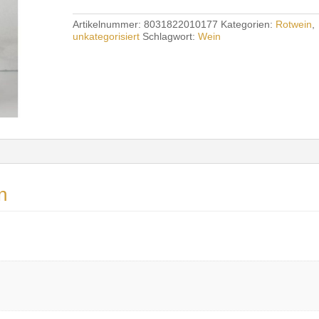
DOGG
RISERVA
Artikelnummer:
8031822010177
Kategorien:
Rotwein
,
Menge
unkategorisiert
Schlagwort:
Wein
n