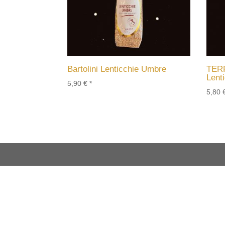
Bartolini Lenticchie Umbre
TER
Lent
5,90
€
*
5,80