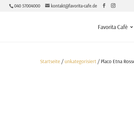
040 57004000
kontakt@favorita-cafe.de
Favorita Cafè
Startseite
/
unkategorisiert
/ Placo Etna Ross