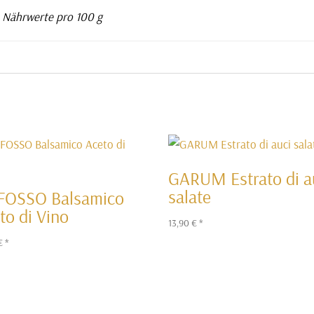
e Nährwerte pro 100 g
GARUM Estrato di a
salate
FOSSO Balsamico
to di Vino
13,90
€
*
€
*