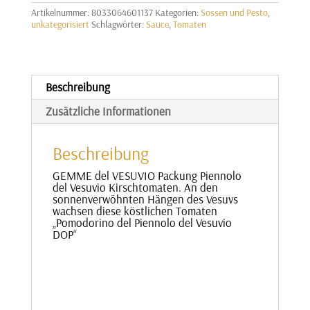
in
Artikelnummer:
8033064601137
Kategorien:
Sossen und Pesto
,
Passata
unkategorisiert
Schlagwörter:
Sauce
,
Tomaten
Menge
Beschreibung
Zusätzliche Informationen
Beschreibung
GEMME del VESUVIO Packung Piennolo
del Vesuvio Kirschtomaten. An den
sonnenverwöhnten Hängen des Vesuvs
wachsen diese köstlichen Tomaten
„Pomodorino del Piennolo del Vesuvio
DOP“