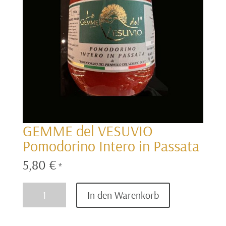
GEMME del VESUVIO
Pomodorino Intero in Passata
5,80
€
*
GEMME
In den Warenkorb
del
VESUVIO
Pomodorino
Intero