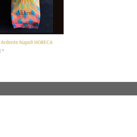
è Ardente Napoli HORECA
€
*