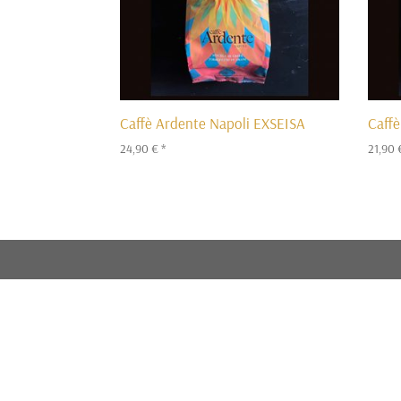
Caffè Ardente Napoli EXSEISA
Caff
24,90
€
*
21,90